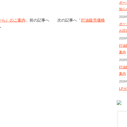
ポー
知ら
202
から）のご案内
」前の記事へ 次の記事へ「
灯油販売価格
ポー
→
お詫
202
灯油
案内
202
灯油
案内
202
LP