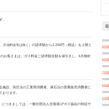
す。
最
202
の請求額から2,200円（税込）を上限と
金、灯油料金等は除く）
9月
202
未満のお客さまは、ガス料金ご請求額全額を値引きし、6月検針
8月
202
7月
202
6月
る施設、高圧法の工業用消費者、液石法の質量販売消費者に
202
ております。
5月
」につきましては、一般社団法人北海道LPガス協会の特設サ
202